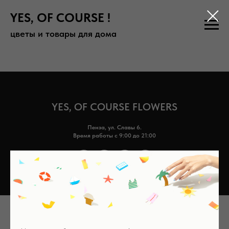
YES, OF COURSE !
цветы и товары для дома
YES, OF COURSE FLOWERS
Пенза, ул. Славы 6.
Время работы с 9:00 до 21:00